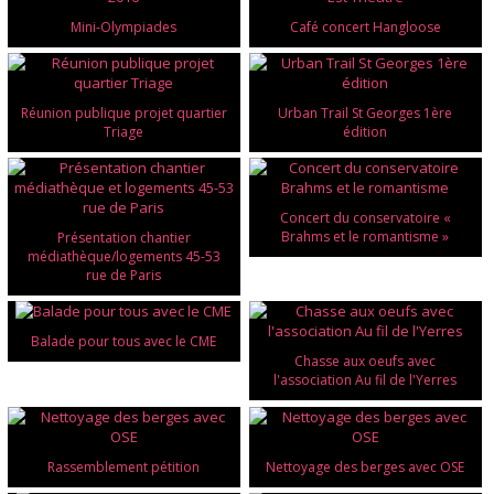
Mini-Olympiades
Café concert Hangloose
Réunion publique projet quartier
Urban Trail St Georges 1ère
Triage
édition
Concert du conservatoire «
Brahms et le romantisme »
Présentation chantier
médiathèque/logements 45-53
rue de Paris
Balade pour tous avec le CME
Chasse aux oeufs avec
l'association Au fil de l'Yerres
Rassemblement pétition
Nettoyage des berges avec OSE