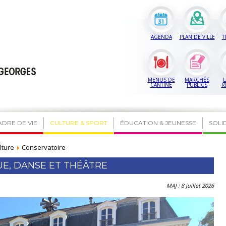
AGENDA
PLAN DE VILLE
T
MENUS DE
MARCHÉS
L
CANTINE
PUBLICS
R
ADRE DE VIE
CULTURE & SPORT
ÉDUCATION & JEUNESSE
SOLI
lture
Conservatoire
E, DANSE ET THÉÂTRE
MAJ : 8 juillet 2026