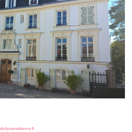
dorlyseinebievre.fr