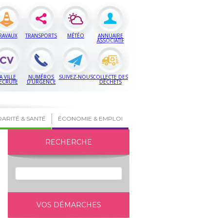
RAVAUX
TRANSPORTS
MÉTÉO
ANNUAIRE
ASSOCIATIF
A VILLE
NUMÉROS
SUIVEZ-NOUS
COLLECTE DES
ECRUTE
D’URGENCE
DÉCHETS
DARITÉ & SANTÉ
ÉCONOMIE & EMPLOI
RECHERCHE
VOS DÉMARCHES