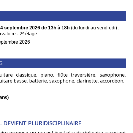
 4 septembre 2026 de 13h à 18h
(du lundi au vendredi) :
rvatoire - 2ᵉ étage
septembre 2026
S
guitare classique, piano, flûte traversière, saxophone,
guitare basse, batterie, saxophone, clarinette, accordéon.
ans)
L DEVIENT PLURIDISCIPLINAIRE
oire propose un nouvel éveil pluridisciplinaire associant