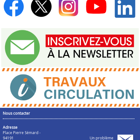
Nous contacter
Adresse
Place Pierre Sémard -
94191
Un problème