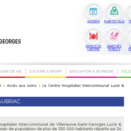
AGENDA
PLAN DE VILLE
T
MENUS DE
MARCHÉS
L
CANTINE
PUBLICS
R
ADRE DE VIE
CULTURE & SPORT
ÉDUCATION & JEUNESSE
SOLI
é
Accès aux soins
Le Centre Hospitalier Intercommunal Lucie &
 AUBRAC
 Hospitalier Intercommunal de Villeneuve-Saint-Georges Lucie &
in de population de plus de 350 000 habitants répartis sur 24