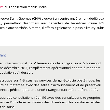
ite
ou l'application mobile Maiia.
eneuve-Saint-Georges (CHIV) a ouvert un centre entièrement dédié aux
se), permettant désormais aux patientes de bénéficier d'une IVG
 d'aménorrhée. À terme, il offrira également la possibilité d’y subir
fant
ier Intercommunal de Villeneuve-Saint-Georges Lucie & Raymond
 de décembre 2013, complètement opérationnel et apte à répondre
pulation qu’il dessert.
egroupe sur 4 étages les services de gynécologie obstétrique, les
locs de maternité avec des salles d’accouchement et de pré-travail
ences pédiatriques, une unité « Kangourou » (mère-enfant-bébé).
ateau des consultations réunifié avec des consultations regroupées
nise l’hôtellerie au niveau des chambres, des sanitaires et des
 de soins.