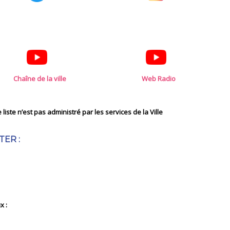
Chaîne de la ville
Web Radio
iste n’est pas administré par les services de la Ville
TER :
x :