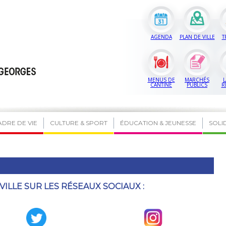
AGENDA
PLAN DE VILLE
T
MENUS DE
MARCHÉS
L
CANTINE
PUBLICS
R
ADRE DE VIE
CULTURE & SPORT
ÉDUCATION & JEUNESSE
SOLI
VILLE SUR LES RÉSEAUX SOCIAUX :