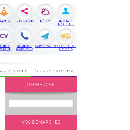
RAVAUX
TRANSPORTS
MÉTÉO
ANNUAIRE
ASSOCIATIF
A VILLE
NUMÉROS
SUIVEZ-NOUS
COLLECTE DES
ECRUTE
D’URGENCE
DÉCHETS
DARITÉ & SANTÉ
ÉCONOMIE & EMPLOI
RECHERCHE
VOS DÉMARCHES