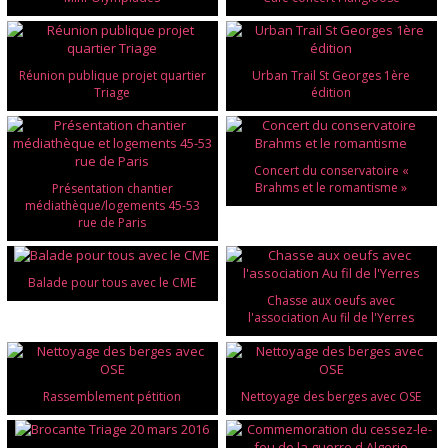
Réunion publique projet quartier
Urban Trail St Georges 1ère
Triage
édition
Concert du conservatoire «
Brahms et le romantisme »
Présentation chantier
médiathèque/logements 45-53
rue de Paris
Balade pour tous avec le CME
Chasse aux oeufs avec
l'association Au fil de l'Yerres
Rassemblement pétition
Nettoyage des berges avec OSE