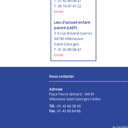
T. 01 43 89 08 47
T. 06 19 47 97 22
Email
Lieu d'accueil enfant-
parent (LAEP)
◊ 6 rue Roland Garros
94190 Villeneuve-
Saint-Georges
T. 01 43 89 08 47
Email
Nous contacter
Adresse
Place Pierre Sémard - 94191
Villeneuve-Saint-Georges Cedex
Tél. :
01 43 86 38 00
Fax :
01 43 89 84 88
Accessibil