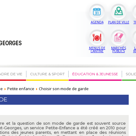
AGENDA
PLAN DE VILLE
T
MENUS DE
MARCHÉS
L
CANTINE
PUBLICS
R
ADRE DE VIE
CULTURE & SPORT
ÉDUCATION & JEUNESSE
SOLI
se
Petite enfance
Choisir son mode de garde
RDE
pare et la question de son mode de garde est souvent source
int-Georges, un service Petite-Enfance a été créé en 2010 pour
ions des jeunes parents, en mettant en place des réunions