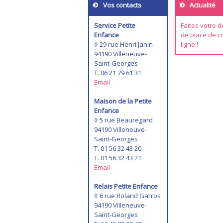
Vos contacts
Actualité
Service Petite
Faites votre
Enfance
de place de c
◊ 29 rue Henri Janin
ligne !
94190 Villeneuve-
Saint-Georges
T. 06 21 79 61 31
Email
Maison de la Petite
Enfance
◊ 5 rue Beauregard
94190 Villeneuve-
Saint-Georges
T. 01 56 32 43 20
T. 01 56 32 43 21
Email
Relais Petite Enfance
◊ 6 rue Roland Garros
94190 Villeneuve-
Saint-Georges