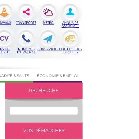
RAVAUX
TRANSPORTS
MÉTÉO
ANNUAIRE
ASSOCIATIF
A VILLE
NUMÉROS
SUIVEZ-NOUS
COLLECTE DES
ECRUTE
D’URGENCE
DÉCHETS
DARITÉ & SANTÉ
ÉCONOMIE & EMPLOI
RECHERCHE
VOS DÉMARCHES