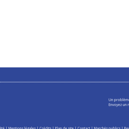
Un problème 
Envoyez un m
ité
|
Mentions légales
|
Crédits
|
Plan de site
|
Contact
|
Marchés publics
|
Re