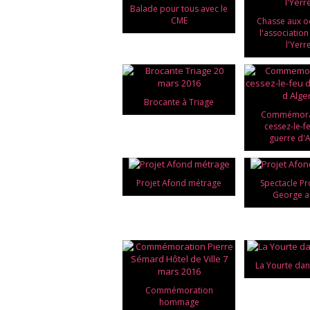
Balade pour tous avec le
CME
Chasse aux o
l'association 
l'Yerr
Brocante à Triage
Commémora
cessez-le-f
guerre d'A
Projet Afond métrage
Spectacle Pr
George a
La Yourte dan
Commémoration
hommage