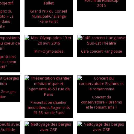
Forum du Handicap
2016
prix du
Grand Prix du Conseil
oto « Le
Municipal/Challenge
le dans
René Fallet
if »
Mini-Olympiades
Café concert Hangloose
positions
le au coeur
ctif"
t Georges
tion
Concert du
conservatoire « Brahms
Présentation chantier
et le romantisme »
médiathèque/logements
45-53 rue de Paris