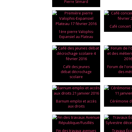
Pierre Sémard
Café concert 
1ère pierre Valophis-
Expansiel au Plateau
Café des jeunes
Forum de l'ori
débat décrochage
des mét
scolaire
Barnum emploi et accès
Cérémonie d
aux droits
Fin des travaux avenues
Travaux Éco