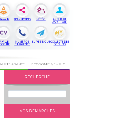
RAVAUX
TRANSPORTS
MÉTÉO
ANNUAIRE
ASSOCIATIF
A VILLE
NUMÉROS
SUIVEZ-NOUS
COLLECTE DES
ECRUTE
D’URGENCE
DÉCHETS
DARITÉ & SANTÉ
ÉCONOMIE & EMPLOI
RECHERCHE
VOS DÉMARCHES