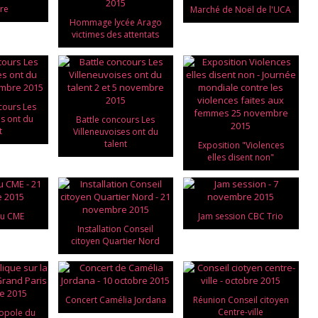
tre
Marché de Noël de l'UCA
Hommage lycée Arago
victimes des attentats
cours Les
es ont du
Battle concours Les
t
Villeneuvoises ont du
talent
Exposition "Violences
elles disent non"
du CME
Jam session CBC Trio
Installation Conseil
citoyen Quartier Nord
Concert Camélia Jordana
Réunion Conseil citoyen
Centre-ville
opole du