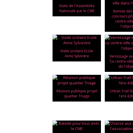
Visite de l'Assemblée
Nationale par le CME
Remise des 
concours ph
centre-vil
l'object
Visite scolaire Ecole
Anne Sylvestre
Vernissage ex
"Le centre-vil
de l'obje
Réunion publique projet
Urban Trail S
quartier Triage
1ère édi