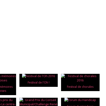
Festival de l'Oh !
 mémoires
Festival de chorales
oises