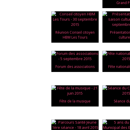
Grand P
Réunion Conseil citoyen
Présentatio
HBM Les Tours
culture
Forum des associations
Fête national
Fête de la musique
Séance d