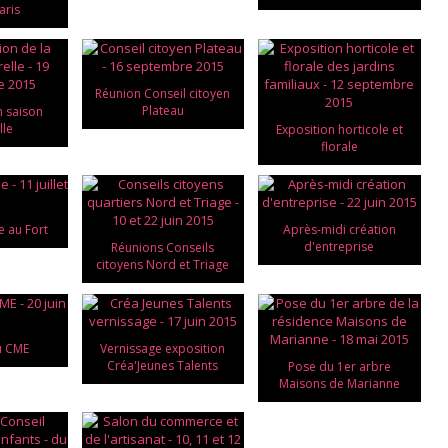
aris
Réunion Conseil citoyen
Plateau
n saison
lle
Exposition horticole et
florale
e au Fort
Après-midi création
d'entreprise
Réunions Conseils
citoyens Nord et Triage
u CME
Vernissage exposition
Créa'Jeunes Talents
Pose du 1er arbre
Maisons de Marianne