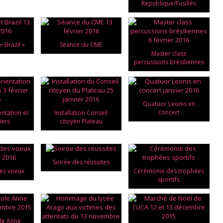
Republique/Fusillés
« Brazil »
Séance du CME
Master class
percussions brésiliennes
Quatuor Leonis en
concert
entation et
Installation Conseil
iers
citoyen Plateau
Soirée des réussites
es voeux
Cérémonie des trophées
sportifs
le Anne