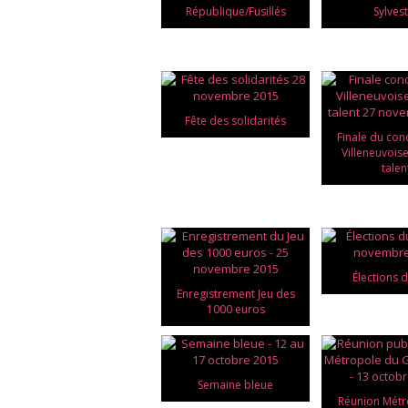
République/Fusillés
Sylves
Fête des solidarités
Finale du con
Villeneuvois
talen
Élections 
Enregistrement Jeu des
1000 euros
Semaine bleue
Réunion Métr