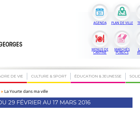
AGENDA
PLAN DE VILLE
T
MENUS DE
MARCHÉS
L
CANTINE
PUBLICS
R
ADRE DE VIE
CULTURE & SPORT
ÉDUCATION & JEUNESSE
SOLI
La Yourte dans ma ville
U 29 FÉVRIER AU 17 MARS 2016