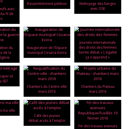
Rassemblement pétition
Nettoyage des berges
avec OSE
eufs avec
Au fil de
es
Journée internationale
des droits des femmes
tion du
Inauguration de l'Espace
Soirée débat « L'égalité
eu de la
municipal Cesaria Evora
ça s'apprend »
lgérie
osper et
u SET
Chantiers du Centre-ville
Chantiers du Plateau
mars 2016
mars 2016
s ma ville
Café des jeunes
débat accès à l'emploi
Fin des travaux avenues