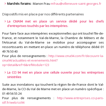
Marchés forains
: Manon Frau
mfrau@villeneuve-saint-georges.fr
Dispositifs mis en place par nos différents partenaires
La CMA94 met en place un service dédié pour les chefs
d'entreprises touchés par les intempéries.
Pour faire face aux intempéries exceptionnelles qui ont touché l’Ile-de-
France, et notamment le Val-de-Marne, la Chambre de Métiers et de
l’Artisanat du Val-de-Marne se mobilise pour accompagner ses
ressortissants en mettant en place un numéro de téléphone dédié 01
49 76 50 40
Pour plus de renseignements :
http://www.cma94.com/fr/decouvrir-la-
cma94/actualites-et-evenements.html?
op=detail&ref=6&refModule=123
La CCI 94 met en place une cellule ouverte pour les entreprises
sinistrées
Suite aux inondations qui touchent la région Ile-de-France dont le Val-
de-Marne, la CCI du Val de Marne met en place un numéro spécifique :
01 49 56 55 24
Pour plus de renseignements :
http://www.entreprises.cci-paris-
idf.fr/web/cci94