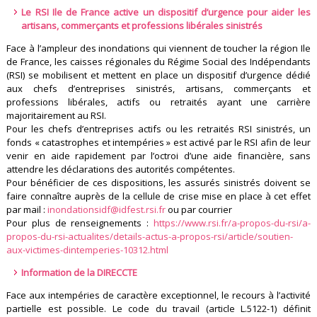
Le RSI Ile de France active un dispositif d’urgence pour aider les
artisans, commerçants et professions libérales sinistrés
Face à l’ampleur des inondations qui viennent de toucher la région Ile
de France, les caisses régionales du Régime Social des Indépendants
(RSI) se mobilisent et mettent en place un dispositif d’urgence dédié
aux chefs d’entreprises sinistrés, artisans, commerçants et
professions libérales, actifs ou retraités ayant une carrière
majoritairement au RSI.
Pour les chefs d’entreprises actifs ou les retraités RSI sinistrés, un
fonds « catastrophes et intempéries » est activé par le RSI afin de leur
venir en aide rapidement par l’octroi d’une aide financière, sans
attendre les déclarations des autorités compétentes.
Pour bénéficier de ces dispositions, les assurés sinistrés doivent se
faire connaître auprès de la cellule de crise mise en place à cet effet
par mail :
inondationsidf@idfest.rsi.fr
ou par courrier
Pour plus de renseignements :
https://www.rsi.fr/a-propos-du-rsi/a-
propos-du-rsi-actualites/details-actus-a-propos-rsi/article/soutien-
aux-victimes-dintemperies-10312.html
Information de la DIRECCTE
Face aux intempéries de caractère exceptionnel, le recours à l’activité
partielle est possible. Le code du travail (article L.5122-1) définit