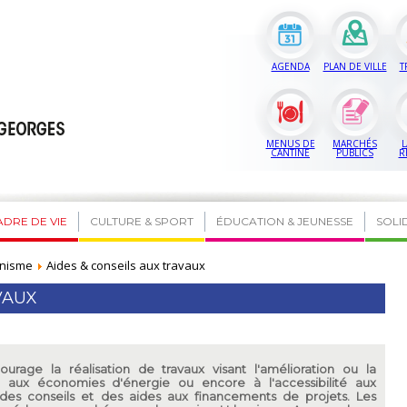
AGENDA
PLAN DE VILLE
T
MENUS DE
MARCHÉS
L
CANTINE
PUBLICS
R
ADRE DE VIE
CULTURE & SPORT
ÉDUCATION & JEUNESSE
SOLI
nisme
Aides & conseils aux travaux
VAUX
ourage la réalisation de travaux visant l'amélioration ou la
s, aux économies d'énergie ou encore à l'accessibilité aux
es conseils et des aides aux financements de projets. Les