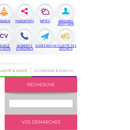
RAVAUX
TRANSPORTS
MÉTÉO
ANNUAIRE
ASSOCIATIF
A VILLE
NUMÉROS
SUIVEZ-NOUS
COLLECTE DES
ECRUTE
D’URGENCE
DÉCHETS
DARITÉ & SANTÉ
ÉCONOMIE & EMPLOI
RECHERCHE
VOS DÉMARCHES