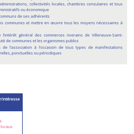
dministrations, collectivités locales, chambres consulaires et tous
ministratifs ou économique
s communs de ses adhérents
ons communes et mettre en œuvre tous les moyens nécessaires à
 l’intérêt général des commerces riverains de Villeneuve-Saint-
té de communes et les organismes publics
de l’association à l’occasion de tous types de manifestations
relles, ponctuelles ou périodiques
ntéresse
s
 locaux