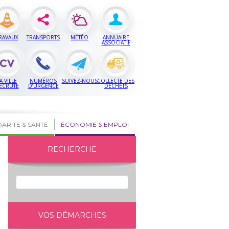
RAVAUX
TRANSPORTS
MÉTÉO
ANNUAIRE
ASSOCIATIF
A VILLE
NUMÉROS
SUIVEZ-NOUS
COLLECTE DES
ECRUTE
D’URGENCE
DÉCHETS
DARITÉ & SANTÉ
ÉCONOMIE & EMPLOI
RECHERCHE
VOS DÉMARCHES