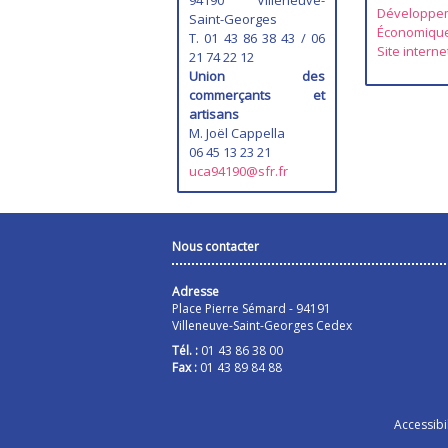
94190 Villeneuve-
Développe
Saint-Georges
Économiqu
T. 01 43 86 38 43 / 06
Site interne
21 74 22 12
Union des
commerçants et
artisans
M. Joël Cappella
06 45 13 23 21
uca94190@sfr.fr
Nous contacter
Adresse
Place Pierre Sémard - 94191
Villeneuve-Saint-Georges Cedex
Tél. :
01 43 86 38 00
Fax :
01 43 89 84 88
Accessibil