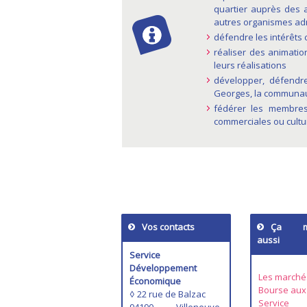
quartier auprès des a
autres organismes ad
défendre les intérêt
réaliser des animati
leurs réalisations
développer, défendre
Georges, la communau
fédérer les membres 
commerciales ou cultu
Vos contacts
Ça m'i
aussi
Service
Développement
Les marché
Économique
Bourse aux
◊ 22 rue de Balzac
Service