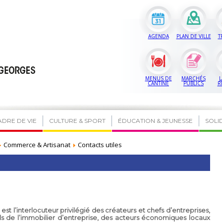
AGENDA
PLAN DE VILLE
T
MENUS DE
MARCHÉS
L
CANTINE
PUBLICS
R
ADRE DE VIE
CULTURE & SPORT
ÉDUCATION & JEUNESSE
SOLI
Commerce & Artisanat
Contacts utiles
l’interlocuteur privilégié des créateurs et chefs d’entreprises,
ls de l’immobilier d’entreprise, des acteurs économiques locaux