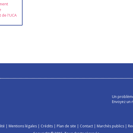
ment
e
t de l'UCA
Un problème 
Envoyez un m
ité
|
Mentions légales
|
Crédits
|
Plan de site
|
Contact
|
Marchés publics
|
Re