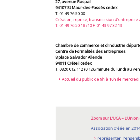
27, avenue Raspail
94107 St Maur-des-Fossés cedex
T. 01 49 76 50 00
Création, reprise, transmission d'entreprise :
T. 01 49 76 50 18 /10 F. 01 43 97 32 13
Chambre de commerce et d'industrie dépar
Centre de Formalités des Entreprises
8 place Salvador Allende
94011 Créteil cedex
T. 0820 012 112 (0.12€/minute du lundi au vend
Accueil du public de 9h à 16h (le mercredi
Zoom sur L'UCA – L’Union
Association créée en 2014,
représenter l’ensem