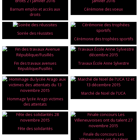
Barnum emploi et accès aux
Cérémonie des voeux
droits
Soirée des réussites
Cérémonie des trophées sportifs
Fin des travaux avenues
Travaux École Anne Sylvestre
République/Fusillés
Marché de Noël de l'UCA
Hommage lycée Arago victimes
des attentats
Fête des solidarités
Finale du concours Les
Villeneuvoises ont du talent