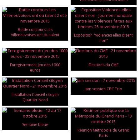
Battle concours Les
Villeneuvoises ont du talent
Exposition "Violences elles disent
non"
Enregistrement Jeu des 1000
Élections du CME
euros
Jam session CBC Trio
Installation Conseil citoyen
Quartier Nord
Semaine bleue
Réunion Métropole du Grand
Paris