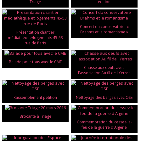
Triage
édition
Concert du conservatoire «
Brahms et le romantisme »
Présentation chantier
médiathèque/logements 45-53
rue de Paris
Balade pour tous avec le CME
Chasse aux oeufs avec
l'association Au fil de l'Yerres
Rassemblement pétition
Nettoyage des berges avec OSE
Brocante à Triage
Commémoration du cessez-le-
feu de la guerre d'Algérie