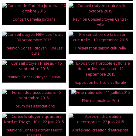
Concert Camélia Jordana
Réunion Conseil citoyen Centre-
ville
Réunion Conseil citoyen HBM Les
Présentation saison culturelle
Tours
Réunion Conseil citoyen Plateau
Exposition horticole et florale
Fête nationale au Fort
Forum des associations
Réunions Conseils citoyens Nord
Après-midi création d'entreprise
et Triage