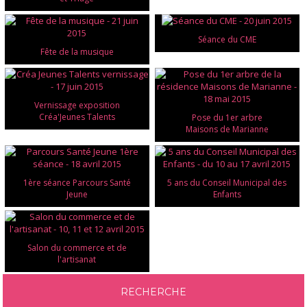
Séance du CME
Fête de la musique
Vernissage exposition
Créa'Jeunes Talents
Pose du 1er arbre
Maisons de Marianne
1ère séance Parcours Santé
5 ans du Conseil Municipal des
Jeune
Enfants
Salon du commerce et de
l'artisanat
RECHERCHE