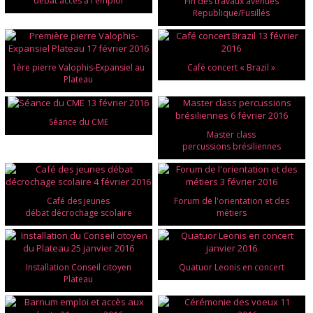
débat accès à l'emploi
Fin des travaux avenues
Republique/Fusillés
1ère pierre Valophis-Expansiel au
Café concert « Brazil »
Plateau
Séance du CME
Master class
percussions brésiliennes
Café des jeunes
Forum de l'orientation et des
débat décrochage scolaire
métiers
Installation Conseil citoyen
Quatuor Leonis en concert
Plateau