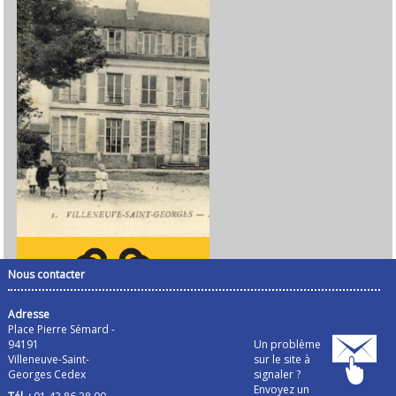
Nous contacter
Adresse
Place Pierre Sémard -
94191
Un problème
Villeneuve-Saint-
sur le site à
Georges Cedex
signaler ?
Envoyez un