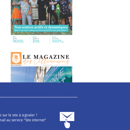
sur le site à signaler ?
ail au service "Site internet"