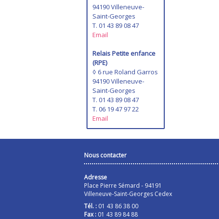
94190 Villeneuve-
Saint-Georges
T. 01 43 89 08 47
Email
Relais Petite enfance
(RPE)
◊ 6 rue Roland Garros
94190 Villeneuve-
Saint-Georges
T. 01 43 89 08 47
T. 06 19 47 97 22
Email
Nous contacter
Adresse
Place Pierre Sémard - 94191
Villeneuve-Saint-Georges Cedex
Tél. :
01 43 86 38 00
Fax :
01 43 89 84 88