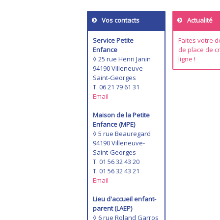
Vos contacts
Actualité
Service Petite
F
aites votre
Enfance
de place de c
◊ 25 rue Henri Janin
ligne !
94190 Villeneuve-
Saint-Georges
T. 06 21 79 61 31
Email
Maison de la Petite
Enfance (MPE)
◊ 5 rue Beauregard
94190 Villeneuve-
Saint-Georges
T. 01 56 32 43 20
T. 01 56 32 43 21
Email
Lieu d'accueil enfant-
parent (LAEP)
◊ 6 rue Roland Garros