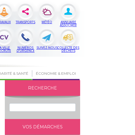
RAVAUX
TRANSPORTS
MÉTÉO
ANNUAIRE
ASSOCIATIF
A VILLE
NUMÉROS
SUIVEZ-NOUS
COLLECTE DES
ECRUTE
D’URGENCE
DÉCHETS
DARITÉ & SANTÉ
ÉCONOMIE & EMPLOI
RECHERCHE
VOS DÉMARCHES