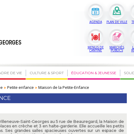
AGENDA
PLAN DE VILLE
T
MENUS DE
MARCHÉS
L
CANTINE
PUBLICS
R
ADRE DE VIE
CULTURE & SPORT
ÉDUCATION & JEUNESSE
SOLI
se
Petite enfance
Maison de la Petite-Enfance
ANCE
 Villeneuve-Saint-Georges au 5 rue de Beauregard, la Maison de
aces en crèche et 3 en halte-garderie. Elle accueille les petits
ns. Ses grandes salles spacieuses ouvertes sur un espace de