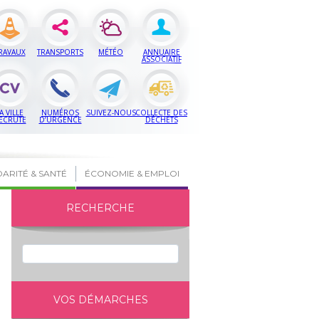
RAVAUX
TRANSPORTS
MÉTÉO
ANNUAIRE
ASSOCIATIF
A VILLE
NUMÉROS
SUIVEZ-NOUS
COLLECTE DES
ECRUTE
D’URGENCE
DÉCHETS
DARITÉ & SANTÉ
ÉCONOMIE & EMPLOI
RECHERCHE
VOS DÉMARCHES