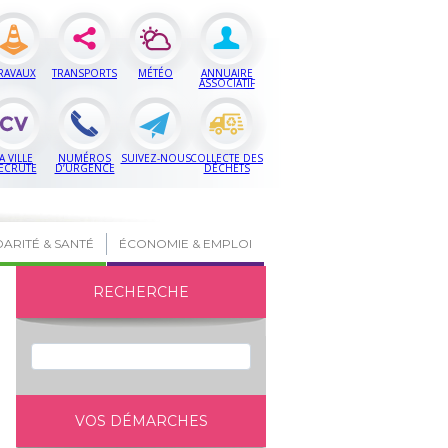
RAVAUX
TRANSPORTS
MÉTÉO
ANNUAIRE
ASSOCIATIF
A VILLE
NUMÉROS
SUIVEZ-NOUS
COLLECTE DES
ECRUTE
D’URGENCE
DÉCHETS
DARITÉ & SANTÉ
ÉCONOMIE & EMPLOI
RECHERCHE
VOS DÉMARCHES