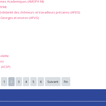
almes Academiques (AMOPA 94)
MV94)
a Solidarité des chômeurs et travailleurs précaires (APEIS)
t-Georges et environ (APVG)
solette
ros
e (ACSP)
1
2
3
4
5
6
Suivant
Fin