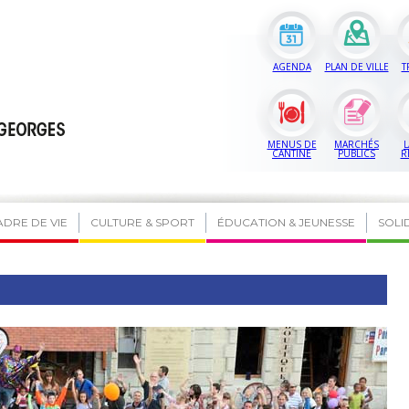
AGENDA
PLAN DE VILLE
T
MENUS DE
MARCHÉS
L
CANTINE
PUBLICS
R
ADRE DE VIE
CULTURE & SPORT
ÉDUCATION & JEUNESSE
SOLI