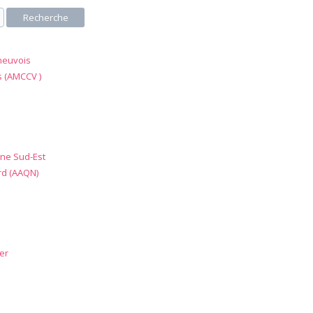
Recherche
neuvois
s (AMCCV )
ne Sud-Est
rd (AAQN)
er