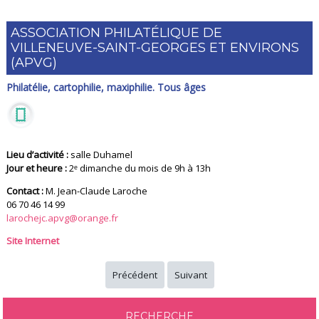
ASSOCIATION PHILATÉLIQUE DE
VILLENEUVE-SAINT-GEORGES ET ENVIRONS
(APVG)
Philatélie, cartophilie, maxiphilie. Tous âges
Lieu d’activité :
salle Duhamel
Jour et heure :
2ᵉ dimanche du mois de 9h à 13h
Contact :
M. Jean-Claude Laroche
06 70 46 14 99
larochejc.apvg@orange.fr
Site Internet
Précédent
Suivant
RECHERCHE