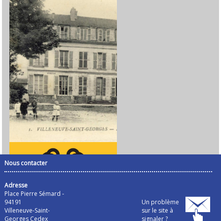
Nous contacter
Adresse
Place Pierre Sémard -
94191
Un problème
Villeneuve-Saint-
sur le site à
Georges Cedex
signaler ?