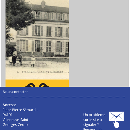
Nous contacter
Adresse
Place Pierre Sémard -
94191
Un problème
Villeneuve-Saint-
sur le site à
Georges Cedex
signaler ?
Envoyez un