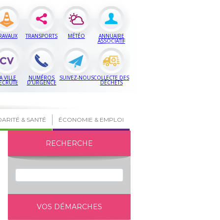
RAVAUX
TRANSPORTS
MÉTÉO
ANNUAIRE
ASSOCIATIF
A VILLE
NUMÉROS
SUIVEZ-NOUS
COLLECTE DES
ECRUTE
D’URGENCE
DÉCHETS
DARITÉ & SANTÉ
ÉCONOMIE & EMPLOI
RECHERCHE
VOS DÉMARCHES