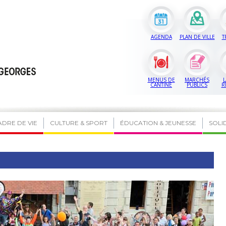
AGENDA
PLAN DE VILLE
T
MENUS DE
MARCHÉS
L
CANTINE
PUBLICS
R
ADRE DE VIE
CULTURE & SPORT
ÉDUCATION & JEUNESSE
SOLI