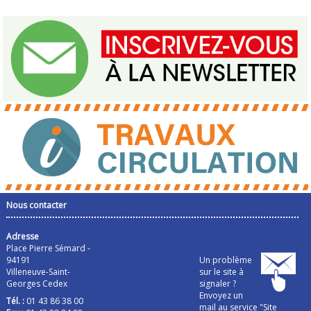
Nous contacter
Adresse
Place Pierre Sémard -
94191
Un problème
Villeneuve-Saint-
sur le site à
Georges Cedex
signaler ?
Envoyez un
Tél. :
01 43 86 38 00
mail au service "Site