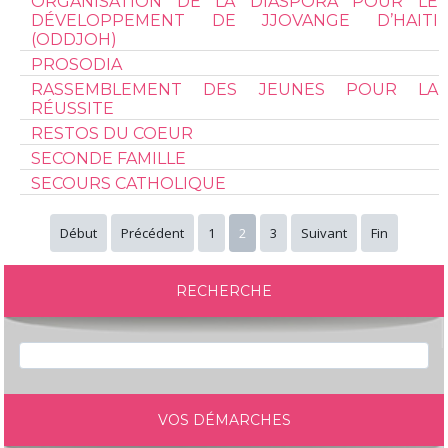
ORGANISATION DE LA DIASPORA POUR LE
DÉVELOPPEMENT DE JJOVANGE D’HAITI
(ODDJOH)
PROSODIA
RASSEMBLEMENT DES JEUNES POUR LA
RÉUSSITE
RESTOS DU COEUR
SECONDE FAMILLE
SECOURS CATHOLIQUE
Début
Précédent
1
2
3
Suivant
Fin
RECHERCHE
VOS DÉMARCHES