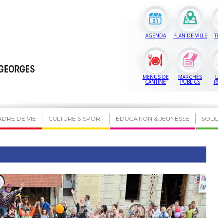
AGENDA
PLAN DE VILLE
T
MENUS DE
MARCHÉS
L
CANTINE
PUBLICS
R
ADRE DE VIE
CULTURE & SPORT
ÉDUCATION & JEUNESSE
SOLI