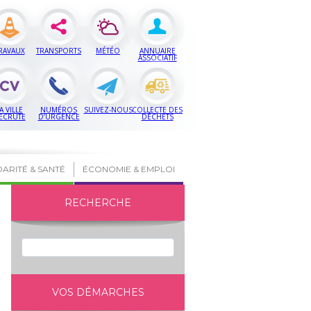
RAVAUX
TRANSPORTS
MÉTÉO
ANNUAIRE
ASSOCIATIF
A VILLE
NUMÉROS
SUIVEZ-NOUS
COLLECTE DES
ECRUTE
D’URGENCE
DÉCHETS
DARITÉ & SANTÉ
ÉCONOMIE & EMPLOI
RECHERCHE
VOS DÉMARCHES