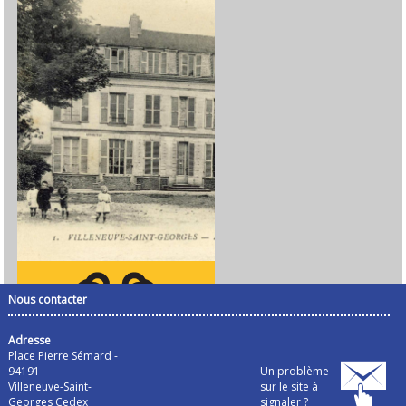
Nous contacter
Adresse
Place Pierre Sémard -
94191
Un problème
Villeneuve-Saint-
sur le site à
Georges Cedex
signaler ?