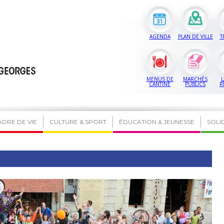
AGENDA
PLAN DE VILLE
T
MENUS DE
MARCHÉS
L
CANTINE
PUBLICS
R
ADRE DE VIE
CULTURE & SPORT
ÉDUCATION & JEUNESSE
SOLI