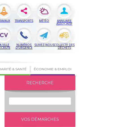
RAVAUX
TRANSPORTS
MÉTÉO
ANNUAIRE
ASSOCIATIF
A VILLE
NUMÉROS
SUIVEZ-NOUS
COLLECTE DES
ECRUTE
D’URGENCE
DÉCHETS
DARITÉ & SANTÉ
ÉCONOMIE & EMPLOI
RECHERCHE
VOS DÉMARCHES