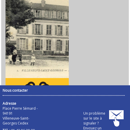
Nous contacter
Adresse
Place Pierre Sémard -
94191
Un problème
Villeneuve-Saint-
sur le site à
Georges Cedex
signaler ?
Envoyez un