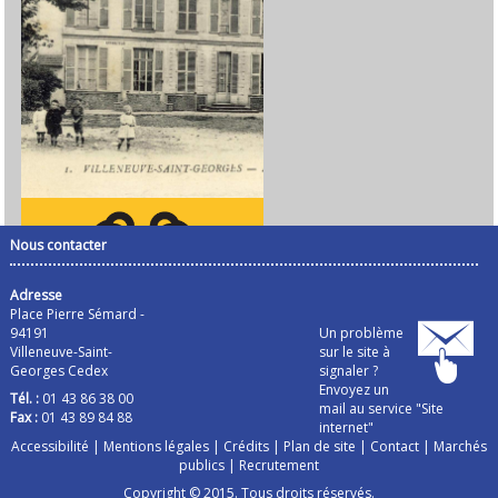
Nous contacter
Adresse
Place Pierre Sémard -
94191
Un problème
Villeneuve-Saint-
sur le site à
Georges Cedex
signaler ?
Envoyez un
Tél. :
01 43 86 38 00
mail au service "Site
Fax :
01 43 89 84 88
internet"
Accessibilité
|
Mentions légales
|
Crédits
|
Plan de site
|
Contact
|
Marchés
publics
|
Recrutement
Copyright © 2015. Tous droits réservés.