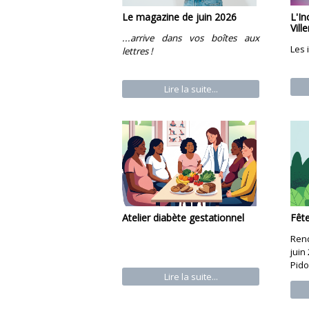
L'
Le magazine de juin 2026
Vill
...arrive dans vos boîtes aux
Les 
lettres !
Lire la suite...
Atelier diabète gestationnel
Fêt
Ren
juin
Pid
Lire la suite...