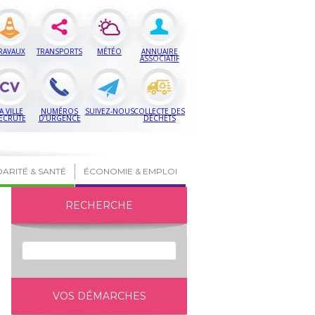
RAVAUX
TRANSPORTS
MÉTÉO
ANNUAIRE
ASSOCIATIF
A VILLE
NUMÉROS
SUIVEZ-NOUS
COLLECTE DES
ECRUTE
D’URGENCE
DÉCHETS
DARITÉ & SANTÉ
ÉCONOMIE & EMPLOI
RECHERCHE
VOS DÉMARCHES