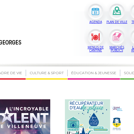
AGENDA
PLAN DE VILLE
T
MENUS DE
MARCHÉS
L
CANTINE
PUBLICS
R
ADRE DE VIE
CULTURE & SPORT
ÉDUCATION & JEUNESSE
SOLI