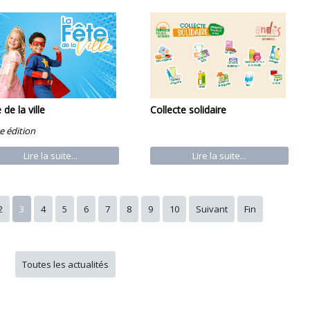
 de la ville
Collecte solidaire
 édition
Lire la suite...
Lire la suite...
2
3
4
5
6
7
8
9
10
Suivant
Fin
Toutes les actualités