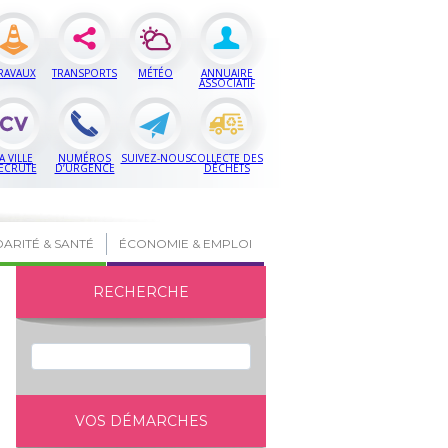
RAVAUX
TRANSPORTS
MÉTÉO
ANNUAIRE
ASSOCIATIF
A VILLE
NUMÉROS
SUIVEZ-NOUS
COLLECTE DES
ECRUTE
D’URGENCE
DÉCHETS
DARITÉ & SANTÉ
ÉCONOMIE & EMPLOI
RECHERCHE
VOS DÉMARCHES