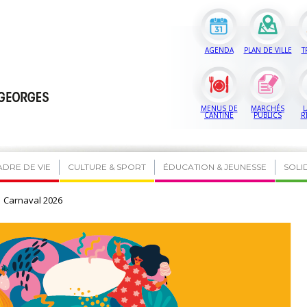
AGENDA
PLAN DE VILLE
T
MENUS DE
MARCHÉS
L
CANTINE
PUBLICS
R
ADRE DE VIE
CULTURE & SPORT
ÉDUCATION & JEUNESSE
SOLI
Carnaval 2026