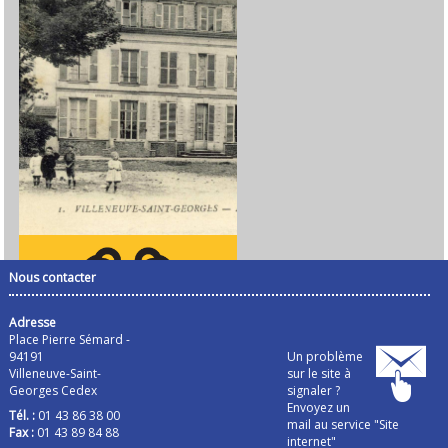
Nous contacter
Adresse
Place Pierre Sémard -
94191
Un problème
Villeneuve-Saint-
sur le site à
Georges Cedex
signaler ?
Envoyez un
Tél. :
01 43 86 38 00
mail au service "Site
Fax :
01 43 89 84 88
internet"