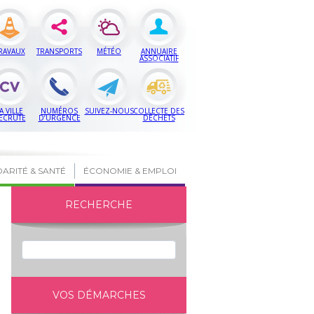
RAVAUX
TRANSPORTS
MÉTÉO
ANNUAIRE
ASSOCIATIF
A VILLE
NUMÉROS
SUIVEZ-NOUS
COLLECTE DES
ECRUTE
D’URGENCE
DÉCHETS
DARITÉ & SANTÉ
ÉCONOMIE & EMPLOI
RECHERCHE
VOS DÉMARCHES