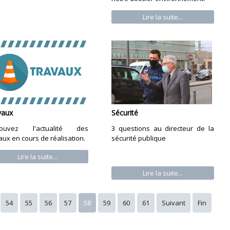
Lire la suite...
vaux
Sécurité
rouvez l'actualité des
3 questions au directeur de la
aux en cours de réalisation.
sécurité publique
Lire la suite...
Lire la suite...
54
55
56
57
58
59
60
61
Suivant
Fin