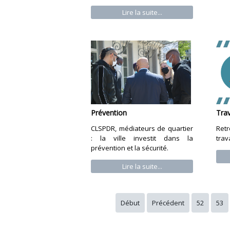
Lire la suite...
Prévention
Tra
CLSPDR, médiateurs de quartier
Ret
: la ville investit dans la
trav
prévention et la sécurité.
Lire la suite...
Début
Précédent
52
53