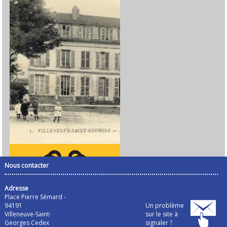
Nous contacter
Adresse
Place Pierre Sémard -
94191
Un problème
Villeneuve-Saint-
sur le site à
Georges Cedex
signaler ?