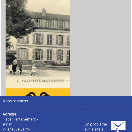
Nous contacter
Adresse
Place Pierre Sémard -
94191
Un problème
Villeneuve-Saint-
sur le site à