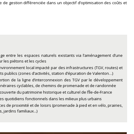
de gestion différenciée dans un objectif d’optimisation des coûts et
age entre les espaces naturels existants via l’aménagement d’une
les piétons et les cycles
vironnement local impacté par des infrastructures (TGV, routes) et
 publics (zones d’activités, station d’épuration de Valenton…)
sertion de la ligne d’interconnexion des TGV par le développement
itinéraires cyclables, de chemins de promenade et de randonnée
couverte du patrimoine historique et culturel de l’Île-de-France
s quotidiens fonctionnels dans les milieux plus urbains
ces de proximité et de loisirs (promenade à pied et en vélo, prairies,
, jardins familiaux...)