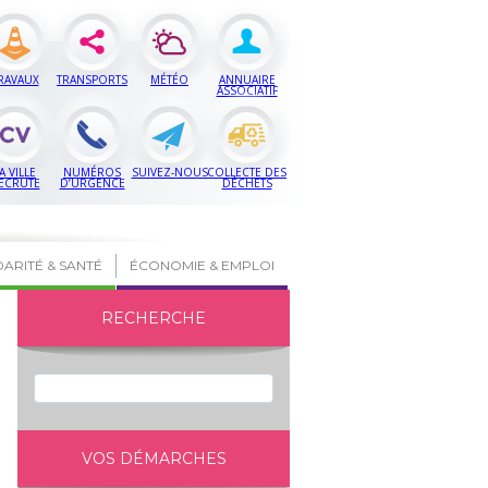
RAVAUX
TRANSPORTS
MÉTÉO
ANNUAIRE
ASSOCIATIF
A VILLE
NUMÉROS
SUIVEZ-NOUS
COLLECTE DES
ECRUTE
D’URGENCE
DÉCHETS
DARITÉ & SANTÉ
ÉCONOMIE & EMPLOI
RECHERCHE
VOS DÉMARCHES