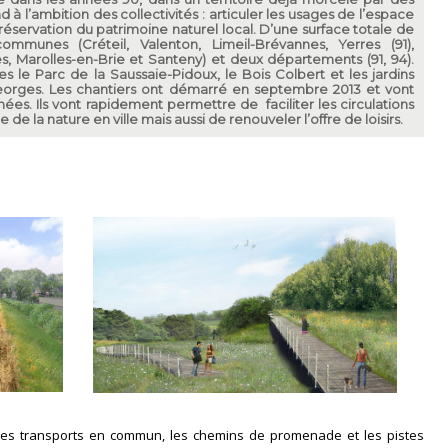
d à l’ambition des collectivités : articuler les usages de l’espace
réservation du patrimoine naturel local. D’une surface totale de
ommunes (Créteil, Valenton, Limeil-Brévannes, Yerres (91),
s, Marolles-en-Brie et Santeny) et deux départements (91, 94).
les le Parc de la Saussaie-Pidoux, le Bois Colbert et les jardins
Georges. Les chantiers ont démarré en septembre 2013 et vont
nées. Ils vont rapidement permettre de faciliter les circulations
de la nature en ville mais aussi de renouveler l’offre de loisirs.
 les transports en commun, les chemins de promenade et les pistes