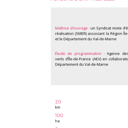
Maîtrise d’ouvrage :
un Syndicat mixte d’é
réalisation (SMER) associant la Région Îl
et le Département du Val-de-Marne
Étude de programmation :
Agence des
verts d’Île-de-France (AEV) en collaborat
Département du Val-de-Marne
20
km
100
ha