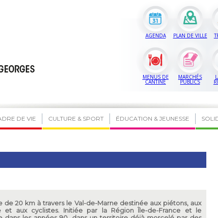
AGENDA
PLAN DE VILLE
T
MENUS DE
MARCHÉS
L
CANTINE
PUBLICS
R
ADRE DE VIE
CULTURE & SPORT
ÉDUCATION & JEUNESSE
SOLI
te de 20 km à travers le Val-de-Marne destinée aux piétons, aux
 et aux cyclistes. Initiée par la Région Île-de-France et le
dans les années 90, dans un territoire déjà morcelé par des