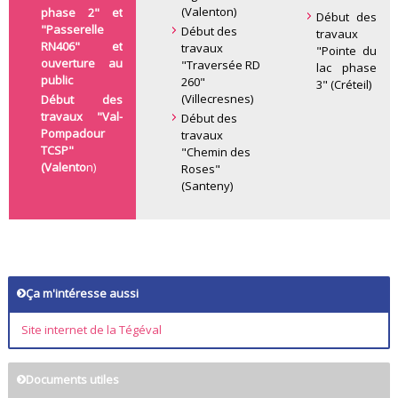
(Valenton)
phase 2" et
Début des
"Passerelle
Début des
travaux
RN406" et
travaux
"Pointe du
ouverture au
"Traversée RD
lac phase
public
260"
3" (Créteil)
(Villecresnes)
Début des
travaux "Val-
Début des
Pompadour
travaux
TCSP"
"Chemin des
(Valento
n)
Roses"
(Santeny)
Ça m'intéresse aussi
Site internet de la Tégéval
Documents utiles