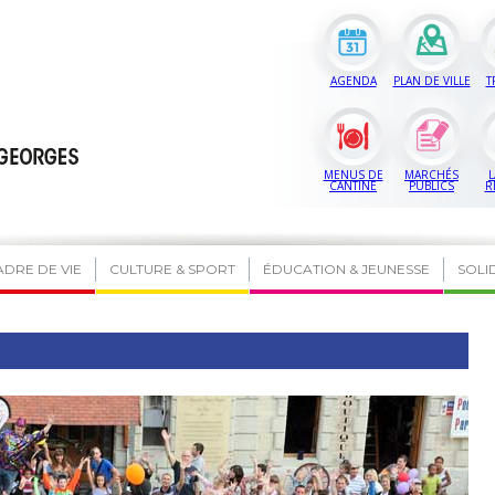
AGENDA
PLAN DE VILLE
T
MENUS DE
MARCHÉS
L
CANTINE
PUBLICS
R
ADRE DE VIE
CULTURE & SPORT
ÉDUCATION & JEUNESSE
SOLI