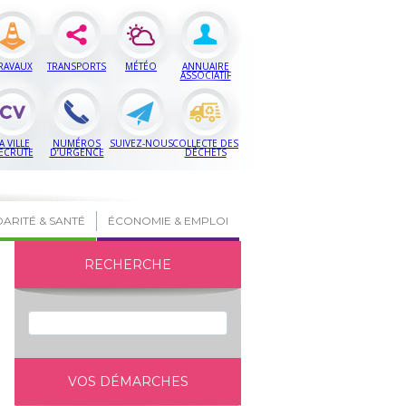
RAVAUX
TRANSPORTS
MÉTÉO
ANNUAIRE
ASSOCIATIF
A VILLE
NUMÉROS
SUIVEZ-NOUS
COLLECTE DES
ECRUTE
D’URGENCE
DÉCHETS
DARITÉ & SANTÉ
ÉCONOMIE & EMPLOI
RECHERCHE
VOS DÉMARCHES