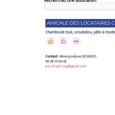
Recherchez une association
AMICALE DES LOCATAIRES 
Chamboule tout, scoubidou, pâte à mode
Contact
: Mme Jocelyne DESNUES
06 28 14 56 43
pa.cnl.oph.vsg@gmail.com