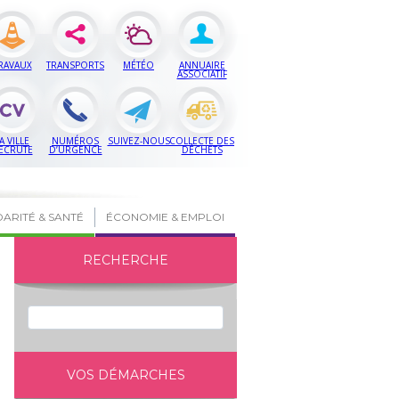
RAVAUX
TRANSPORTS
MÉTÉO
ANNUAIRE
ASSOCIATIF
A VILLE
NUMÉROS
SUIVEZ-NOUS
COLLECTE DES
ECRUTE
D’URGENCE
DÉCHETS
DARITÉ & SANTÉ
ÉCONOMIE & EMPLOI
RECHERCHE
VOS DÉMARCHES