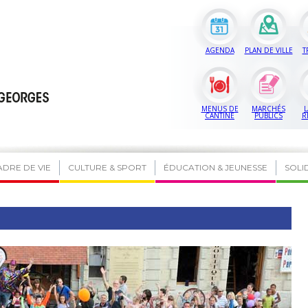
AGENDA
PLAN DE VILLE
T
MENUS DE
MARCHÉS
L
CANTINE
PUBLICS
R
ADRE DE VIE
CULTURE & SPORT
ÉDUCATION & JEUNESSE
SOLI