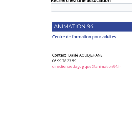
Recherchez une association
ANIMATION 94
Centre de formation pour adultes
Contact
: Dalilé AOUDJEHANE
06 99 78 23 59
directionpedagogique@animation94.fr