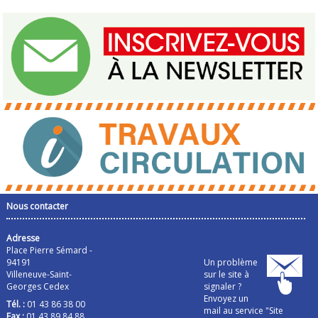
Nous contacter
Adresse
Place Pierre Sémard -
94191
Un problème
Villeneuve-Saint-
sur le site à
Georges Cedex
signaler ?
Envoyez un
Tél. :
01 43 86 38 00
mail au service "Site
Fax :
01 43 89 84 88