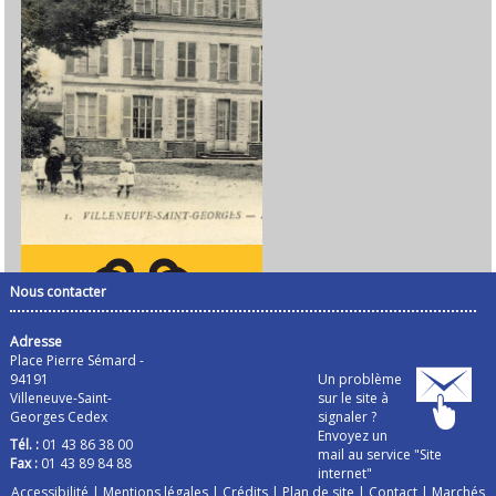
Nous contacter
Adresse
Place Pierre Sémard -
94191
Un problème
Villeneuve-Saint-
sur le site à
Georges Cedex
signaler ?
Envoyez un
Tél. :
01 43 86 38 00
mail au service "Site
Fax :
01 43 89 84 88
internet"
Accessibilité
|
Mentions légales
|
Crédits
|
Plan de site
|
Contact
|
Marchés