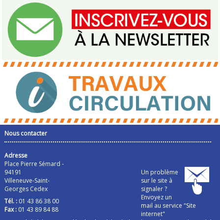
Nous contacter
Adresse
Place Pierre Sémard -
94191
Un problème
Villeneuve-Saint-
sur le site à
Georges Cedex
signaler ?
Envoyez un
Tél. :
01 43 86 38 00
mail au service "Site
Fax :
01 43 89 84 88
internet"