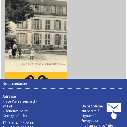
Nous contacter
Adresse
Place Pierre Sémard -
94191
Un problème
Villeneuve-Saint-
sur le site à
Georges Cedex
signaler ?
Envoyez un
Tél. :
01 43 86 38 00
mail au service "Site