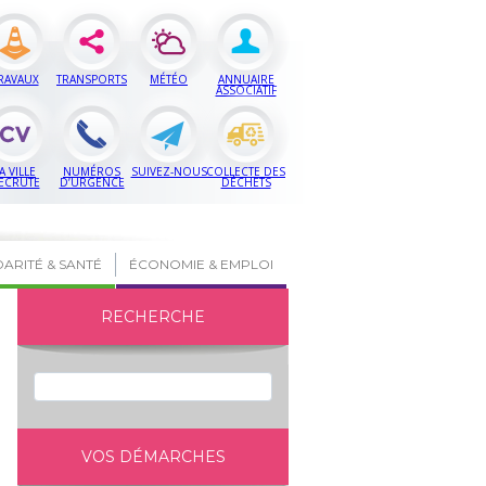
RAVAUX
TRANSPORTS
MÉTÉO
ANNUAIRE
ASSOCIATIF
A VILLE
NUMÉROS
SUIVEZ-NOUS
COLLECTE DES
ECRUTE
D’URGENCE
DÉCHETS
DARITÉ & SANTÉ
ÉCONOMIE & EMPLOI
RECHERCHE
VOS DÉMARCHES