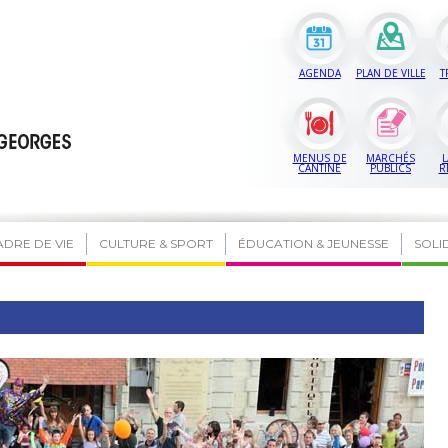
AGENDA
PLAN DE VILLE
T
MENUS DE
MARCHÉS
L
CANTINE
PUBLICS
R
ADRE DE VIE
CULTURE & SPORT
ÉDUCATION & JEUNESSE
SOLI