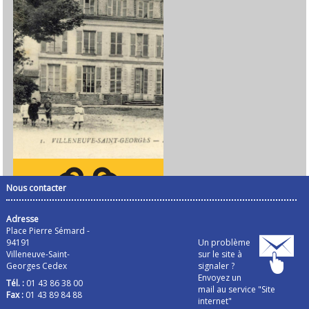
Nous contacter
Adresse
Place Pierre Sémard -
94191
Un problème
Villeneuve-Saint-
sur le site à
Georges Cedex
signaler ?
Envoyez un
Tél. :
01 43 86 38 00
mail au service "Site
Fax :
01 43 89 84 88
internet"