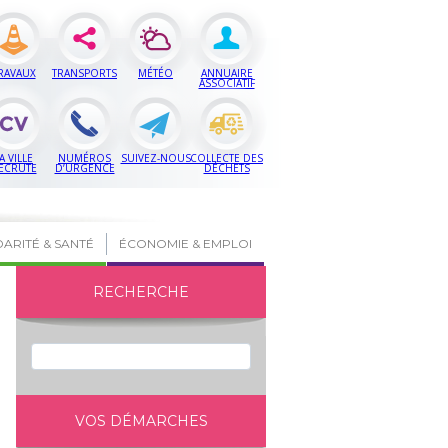
RAVAUX
TRANSPORTS
MÉTÉO
ANNUAIRE
ASSOCIATIF
A VILLE
NUMÉROS
SUIVEZ-NOUS
COLLECTE DES
ECRUTE
D’URGENCE
DÉCHETS
DARITÉ & SANTÉ
ÉCONOMIE & EMPLOI
RECHERCHE
VOS DÉMARCHES