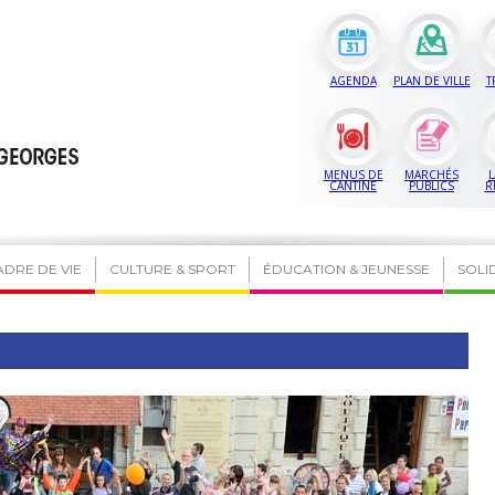
AGENDA
PLAN DE VILLE
T
MENUS DE
MARCHÉS
L
CANTINE
PUBLICS
R
ADRE DE VIE
CULTURE & SPORT
ÉDUCATION & JEUNESSE
SOLI