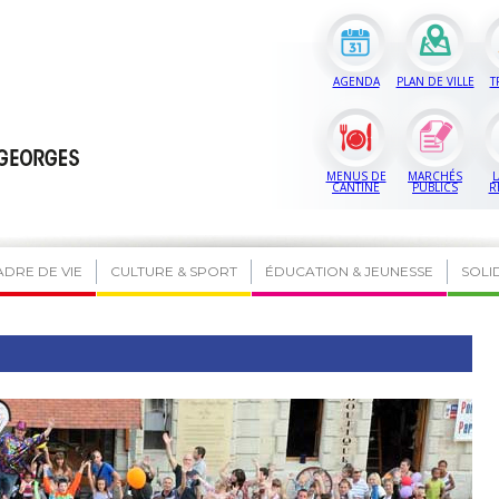
AGENDA
PLAN DE VILLE
T
MENUS DE
MARCHÉS
L
CANTINE
PUBLICS
R
ADRE DE VIE
CULTURE & SPORT
ÉDUCATION & JEUNESSE
SOLI