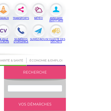
RAVAUX
TRANSPORTS
MÉTÉO
ANNUAIRE
ASSOCIATIF
A VILLE
NUMÉROS
SUIVEZ-NOUS
COLLECTE DES
ECRUTE
D’URGENCE
DÉCHETS
DARITÉ & SANTÉ
ÉCONOMIE & EMPLOI
RECHERCHE
VOS DÉMARCHES