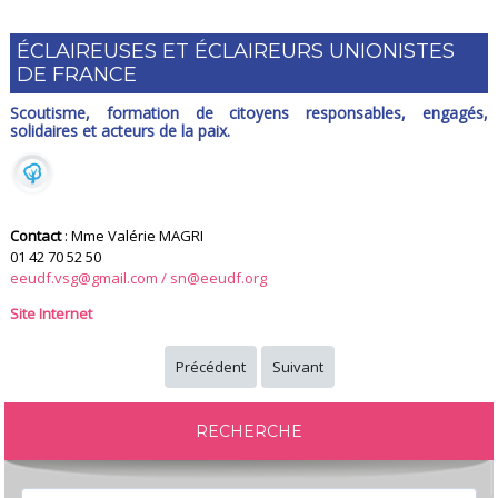
ÉCLAIREUSES ET ÉCLAIREURS UNIONISTES
DE FRANCE
Scoutisme, formation de citoyens responsables, engagés,
solidaires et acteurs de la paix.
Contact
: Mme Valérie MAGRI
01 42 70 52 50
eeudf.vsg@gmail.com
/
sn@eeudf.org
Site Internet
Précédent
Suivant
RECHERCHE