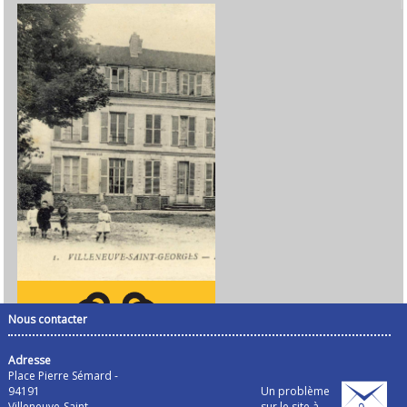
Nous contacter
Adresse
Place Pierre Sémard -
94191
Un problème
Villeneuve-Saint-
sur le site à