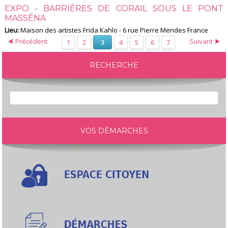
EXPO - BARRIÈRES DE CORAIL SOUS LE PONT
MASSÉNA
Lieu:
Maison des artistes Frida Kahlo - 6 rue Pierre Mendes France
Précédent
Suivant
1
2
4
5
6
7
3
RECHERCHE
VOS DÉMARCHES