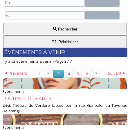
Rechercher
Réinitialiser
ÉVÈNEMENTS À VENIR
Il y a 62 évènements à venir
- Page 3 / 7
Précédent
Suivant
1
2
4
5
6
7
3
19
Sep
Événements
JOURNÉE DES ARTS
Lieu:
Théâtre de Verdure (accès par la rue Garibaldi ou l'avenue
Deletang)
19
Sep
Événements