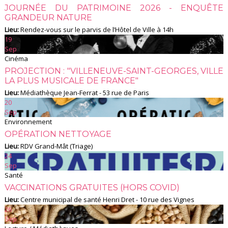
JOURNÉE DU PATRIMOINE 2026 - ENQUÊTE
GRANDEUR NATURE
Lieu:
Rendez-vous sur le parvis de l’Hôtel de Ville à 14h
19
Sep
Cinéma
PROJECTION : "VILLENEUVE-SAINT-GEORGES, VILLE
LA PLUS MUSICALE DE FRANCE"
Lieu:
Médiathèque Jean-Ferrat - 53 rue de Paris
20
Sep
Environnement
OPÉRATION NETTOYAGE
Lieu:
RDV Grand-Mât (Triage)
24
Sep
Santé
VACCINATIONS GRATUITES (HORS COVID)
Lieu:
Centre municipal de santé Henri Dret - 10 rue des Vignes
26
Sep