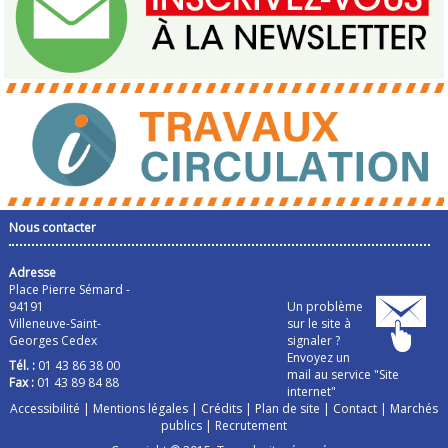
Nous contacter
Adresse
Place Pierre Sémard -
94191
Un problème
Villeneuve-Saint-
sur le site à
Georges Cedex
signaler ?
Envoyez un
Tél. :
01 43 86 38 00
mail au service "Site
Fax :
01 43 89 84 88
internet"
Accessibilité
|
Mentions légales
|
Crédits
|
Plan de site
|
Contact
|
Marchés
publics
|
Recrutement