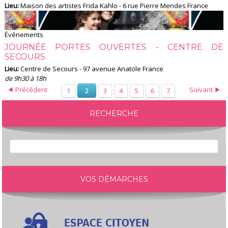
Lieu:
Maison des artistes Frida Kahlo - 6 rue Pierre Mendes France
19
Sep
Événements
JOURNÉE PORTES OUVERTES - CENTRE DE
SECOURS
Lieu:
Centre de Secours - 97 avenue Anatole France
de 9h30 à 18h
Précédent
Suivant
1
3
4
5
6
7
2
RECHERCHE
VOS DÉMARCHES