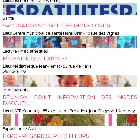
Lieu:
Inscriptions auprès du PIJ
09
Sep
Santé
VACCINATIONS GRATUITES (HORS COVID)
Lieu:
Centre municipal de santé Henri Dret - 10 rue des Vignes
12
Sep
Lecture / Médiathèques
MÉDIATHÈQUE EXPRESS
Lieu:
Médiathèque Jean-Ferrat - 53 rue de Paris
de 15h à 17h
14
Sep
Infos parents
RÉUNION POINT INFORMATION DES MODES
D'ACCUEIL
Lieu:
LAEP Kennedy - 85 avenue du Président John Fitzgerald Kennedy
15
Sep
Expositions / Ateliers
EXPO - REGARD SUR LES FLEURS