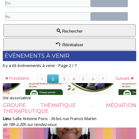
Rechercher
Réinitialiser
ÉVÈNEMENTS À VENIR
Il y a 63 évènements à venir
- Page 2 / 7
Précédent
Suivant
1
3
4
5
6
7
2
05
Sep
Vie associative
GROUPE THÉMATIQUE - MÉDIATION
THÉRAPEUTIQUE
Lieu:
Salle Antoine Pons - 36 bis rue Francis Martin
de 18h à 20h sur rendez-vous
05
Sep