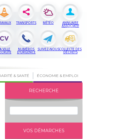
RAVAUX
TRANSPORTS
MÉTÉO
ANNUAIRE
ASSOCIATIF
A VILLE
NUMÉROS
SUIVEZ-NOUS
COLLECTE DES
ECRUTE
D’URGENCE
DÉCHETS
DARITÉ & SANTÉ
ÉCONOMIE & EMPLOI
RECHERCHE
VOS DÉMARCHES