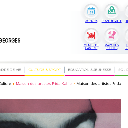
AGENDA
PLAN DE VILLE
T
MENUS DE
MARCHÉS
L
CANTINE
PUBLICS
R
ADRE DE VIE
CULTURE & SPORT
ÉDUCATION & JEUNESSE
SOLI
Culture
Maison des artistes Frida Kahlo
Maison des artistes Frida