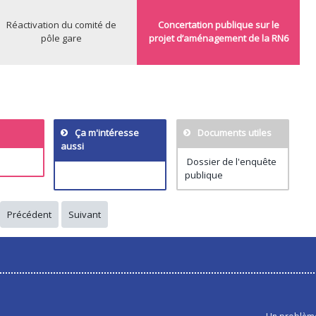
Réactivation du comité de
Concertation publique sur le
pôle gare
projet d’aménagement de la RN6
Ça m'intéresse
Documents utiles
aussi
Dossier de l'enquête
publique
Précédent
Suivant