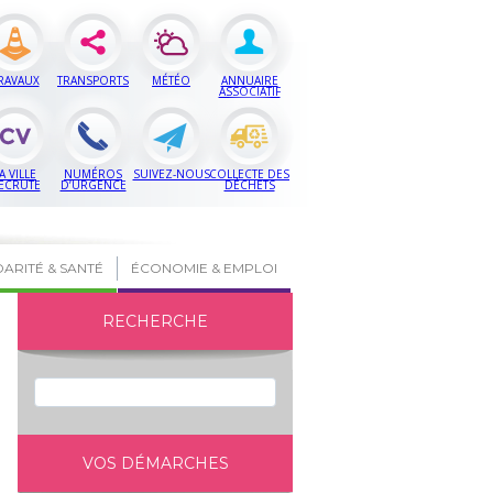
RAVAUX
TRANSPORTS
MÉTÉO
ANNUAIRE
ASSOCIATIF
A VILLE
NUMÉROS
SUIVEZ-NOUS
COLLECTE DES
ECRUTE
D’URGENCE
DÉCHETS
DARITÉ & SANTÉ
ÉCONOMIE & EMPLOI
RECHERCHE
VOS DÉMARCHES