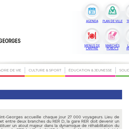
AGENDA
PLAN DE VILLE
T
MENUS DE
MARCHÉS
L
CANTINE
PUBLICS
R
ADRE DE VIE
CULTURE & SPORT
ÉDUCATION & JEUNESSE
SOLI
int-Georges accueille chaque jour 27 000 voyageurs. Lieu de
et entre deux branches du RER D, la gare RER doit devenir un
tituer un atout majeur dans la dynamique de réhabilitation du