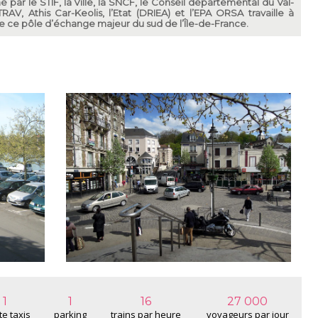
par le STIF, la Ville, la SNCF, le Conseil départemental du Val-
TRAV, Athis Car-Keolis, l’Etat (DRIEA) et l’EPA ORSA travaille à
 ce pôle d’échange majeur du sud de l’Île-de-France.
1
1
16
27 000
e taxis
parking
trains par heure
voyageurs par jour