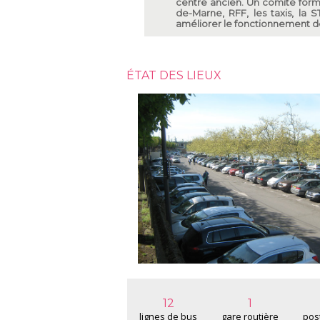
centre ancien. Un comité formé 
de-Marne, RFF, les taxis, la S
améliorer le fonctionnement de
ÉTAT DES LIEUX
12
1
lignes de bus
gare routière
post