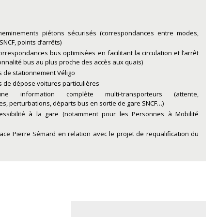
heminements piétons sécurisés (correspondances entre modes,
SNCF, points d’arrêts)
orrespondances bus optimisées en facilitant la circulation et l’arrêt
onnalité bus au plus proche des accès aux quais)
s de stationnement Véligo
s de dépose voitures particulières
ne information complète multi-transporteurs (attente,
s, perturbations, départs bus en sortie de gare SNCF…)
cessibilité à la gare (notamment pour les Personnes à Mobilité
ce Pierre Sémard en relation avec le projet de requalification du