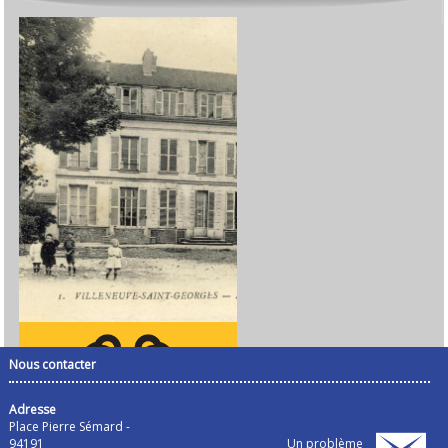
Nous contacter
Adresse
Place Pierre Sémard -
94191
Un problème